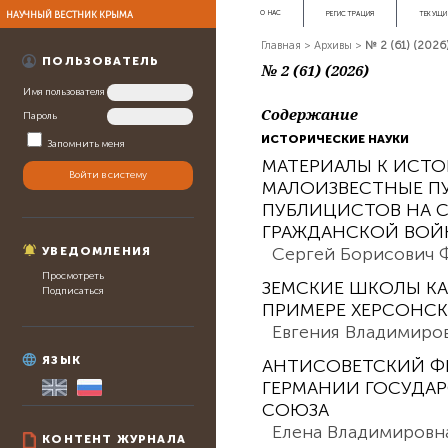
НАУЧНЫЙ ВЕСТНИК КРЫМА
О НАС
РЕГИСТРАЦИЯ
ТЕКУЩИ
Главная
>
Архивы
>
№ 2 (61) (2026
ПОЛЬЗОВАТЕЛЬ
№ 2 (61) (2026)
Имя пользователя
Содержание
Пароль
ИСТОРИЧЕСКИЕ НАУКИ
Запомнить меня
МАТЕРИАЛЫ К ИСТО
МАЛОИЗВЕСТНЫЕ П
ПУБЛИЦИСТОВ НА С
ГРАЖДАНСКОЙ ВОЙНЫ
Сергей Борисович
УВЕДОМЛЕНИЯ
Просмотреть
ЗЕМСКИЕ ШКОЛЫ КА
Подписаться
ПРИМЕРЕ ХЕРСОНСК
Евгения Владимиро
ЯЗЫК
АНТИСОВЕТСКИЙ Ф
ГЕРМАНИИ ГОСУДАР
СОЮЗА
Елена Владимировн
КОНТЕНТ ЖУРНАЛА