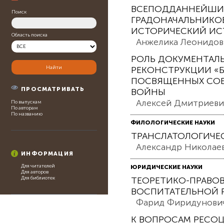
ВСЕПОДДАННЕЙШИЕ
Поиск
ГРАДОНАЧАЛЬНИКОВ
ИСТОРИЧЕСКИЙ ИС
Область поиска
Анжелика Леонидов
РОЛЬ ДОКУМЕНТАЛ
РЕКОНСТРУКЦИИ «
ПОСВЯЩЕННЫХ СОБ
ПРОСМАТРИВАТЬ
ВОЙНЫ
Алексей Дмитриеви
По выпускам
По авторам
По названию
ФИЛОЛОГИЧЕСКИЕ НАУКИ
ТРАНСЛАТОЛОГИЧЕС
Александр Николаев
ИНФОРМАЦИЯ
Для читателей
ЮРИДИЧЕСКИЕ НАУКИ
Для авторов
ТЕОРЕТИКО-ПРАВО
Для библиотек
ВОСПИТАТЕЛЬНОЙ 
Фарид Фиридунович
К ВОПРОСАМ РЕСО