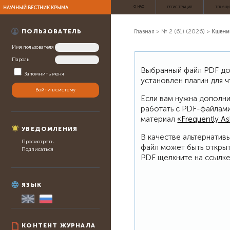
НАУЧНЫЙ ВЕСТНИК КРЫМА
О НАС
РЕГИСТРАЦИЯ
ТЕКУЩИ
ПОЛЬЗОВАТЕЛЬ
Главная
>
№ 2 (61) (2026)
>
Кшени
Имя пользователя
Пароль
Выбранный файл PDF дол
Запомнить меня
установлен плагин для 
Если вам нужна дополни
работать с PDF-файлами
материал
«Frequently A
УВЕДОМЛЕНИЯ
В качестве альтернатив
Просмотреть
файл может быть откры
Подписаться
PDF щелкните на ссылке
ЯЗЫК
КОНТЕНТ ЖУРНАЛА