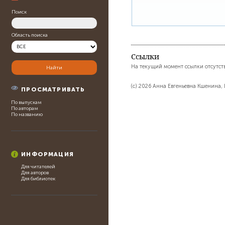
Поиск
Область поиска
Ссылки
На текущий момент ссылки отсутст
(c) 2026 Анна Евгеньевна Кшенина,
ПРОСМАТРИВАТЬ
По выпускам
По авторам
По названию
ИНФОРМАЦИЯ
Для читателей
Для авторов
Для библиотек