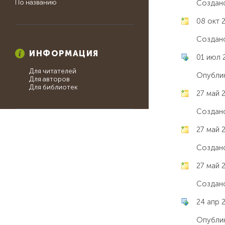
По названию
Создано
08 окт 2
Создано
ИНФОРМАЦИЯ
01 июл 
Для читателей
Опублик
Для авторов
Для библиотек
27 май 
Создано
27 май 
Создано
27 май 
Создано
24 апр 2
Опублик