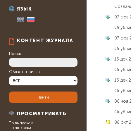
Создано
ЯЗЫК
07 фев 
Опублик
07 фев 
КОНТЕНТ ЖУРНАЛА
Опублик
Поиск
16 дек 2
Опублик
Область поиска
16 дек 2
Опублик
08 ноя 
Опублик
ПРОСМАТРИВАТЬ
08 окт 
По выпускам
По авторам