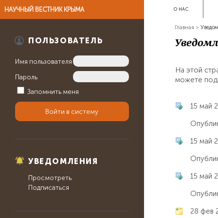
НАУЧНЫЙ ВЕСТНИК КРЫМА
О НАС
Главная
>
Уведо
Уведомл
ПОЛЬЗОВАТЕЛЬ
Имя пользователя
На этой стр
Пароль
можете подп
Запомнить меня
15 май 2
Опублик
15 май 2
Опублик
УВЕДОМЛЕНИЯ
15 май 2
Просмотреть
Подписаться
Опублик
28 фев 