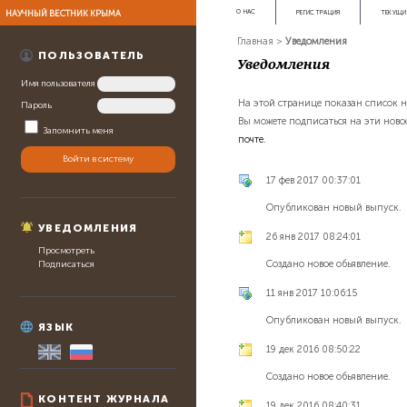
НАУЧНЫЙ ВЕСТНИК КРЫМА
О НАС
РЕГИСТРАЦИЯ
ТЕКУЩИ
Главная
>
Уведомления
ПОЛЬЗОВАТЕЛЬ
Уведомления
Имя пользователя
На этой странице показан список н
Пароль
Вы можете подписаться на эти ново
Запомнить меня
почте.
17 фев 2017 00:37:01
Опубликован новый выпуск.
УВЕДОМЛЕНИЯ
26 янв 2017 08:24:01
Просмотреть
Создано новое обьявление.
Подписаться
11 янв 2017 10:06:15
Опубликован новый выпуск.
ЯЗЫК
19 дек 2016 08:50:22
Создано новое обьявление.
КОНТЕНТ ЖУРНАЛА
19 дек 2016 08:40:31