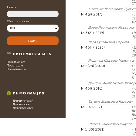
СТ
Поиск
Анжелика Леонидовна Лугаче
№ 4 (9) (2017)
«В
СЕ
Область поиска
18
Дарья Леонидовна Морозова
№ 3 (21) (2019)
«В
(Д
Лада Руслановна Париева
№ 4 (44) (2023)
«Д
И
ПРОСМАТРИВАТЬ
О
Людмила Юрьевна Малыхина
По выпускам
По авторам
№ 5 (28) (2020)
«Е
По названию
ЗА
РО
В.
Дмитрий Анатольевич Прохор
№ 4 (4) (2016)
«К
РУ
ИНФОРМАЦИЯ
О
Для читателей
Татьяна Борисовна Назарчук
Для авторов
№ 1 (6) (2017)
«Л
Для библиотек
ЛИ
ДА
«Ж
Шевкет Эльвисович Юнусов
№ 1 (30) (2021)
«Н
КО