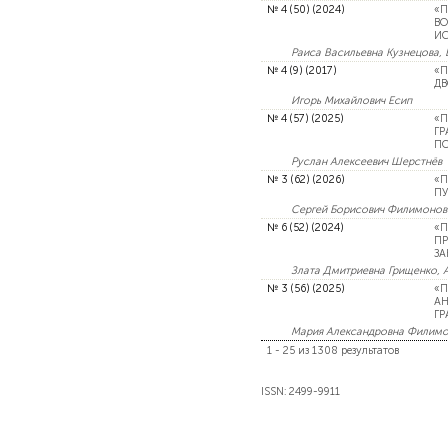
№ 4 (50) (2024)
«П
ВО
ИС
Раиса Васильевна Кузнецова,
№ 4 (9) (2017)
«П
ДВ
Игорь Михайлович Есип
№ 4 (57) (2025)
«П
ГР
ПО
Руслан Алексеевич Шерстнёв
№ 3 (62) (2026)
«П
ПУ
Сергей Борисович Филимонов
№ 6 (52) (2024)
«П
ПР
ЗА
Злата Дмитриевна Грищенко, 
№ 3 (56) (2025)
«П
АН
ГР
Мария Александровна Филим
1 - 25 из 1308 результатов
ISSN: 2499-9911