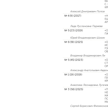
КА
С.
КР
Алексей Дмитриевич Попов
№ 4 (9) (2017)
«Н
ЕЩ
АР
Лада Руслановна Париева
№ 5 (23) (2019)
«О
ПА
Юрий Владимирович Шахин
№ 6 (59) (2025)
«О
ИС
ГО
ОБ
Владимир Владимирович Ли
№ 5 (45) (2023)
«О
СТ
ОР
Александр Анатольевич Авдюн
№ 1 (19) (2019)
«О
ГЕ
КР
Анжелика Леонидовна Лугаче
№ 3 (56) (2025)
«П
НЕ
МА
ПО
М
Сергей Борисович Филимонов