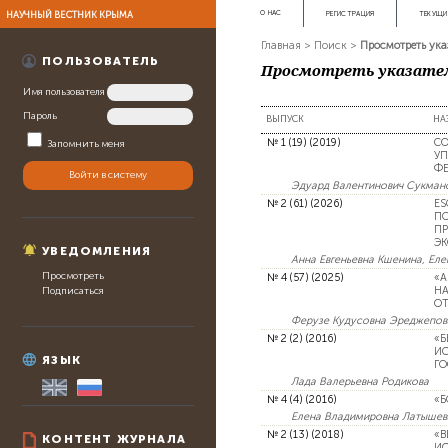
НАУЧНЫЙ ВЕСТНИК КРЫМА
О НАС
РЕГИСТРАЦИЯ
ТЕКУЩИ
Главная
>
Поиск
>
Просмотреть ука
ПОЛЬЗОВАТЕЛЬ
Просмотреть указател
Имя пользователя
Пароль
ВЫПУСК
НА
№ 1 (19) (2019)
CО
Запомнить меня
УП
Ф
Эдуард Валентинович Сукмано
№ 2 (61) (2026)
ES
П
ПР
Э
УВЕДОМЛЕНИЯ
Анна Евгеньевна Кшенина, Еле
Просмотреть
№ 4 (57) (2025)
«А
НА
Подписаться
ОТ
Ферузе Кудусовна Эреджепов
№ 2 (2) (2016)
«Б
ИС
ЯЗЫК
ГО
Лада Валерьевна Родикова
№ 4 (4) (2016)
«Б
Елена Владимировна Латышев
№ 2 (13) (2018)
«В
КОНТЕНТ ЖУРНАЛА
ИС