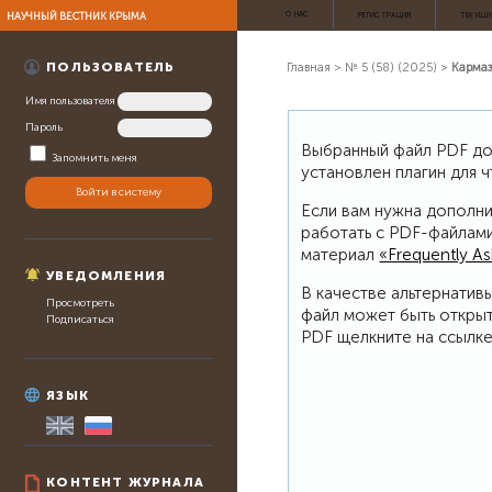
НАУЧНЫЙ ВЕСТНИК КРЫМА
О НАС
РЕГИСТРАЦИЯ
ТЕКУЩИ
ПОЛЬЗОВАТЕЛЬ
Главная
>
№ 5 (58) (2025)
>
Карма
Имя пользователя
Пароль
Выбранный файл PDF дол
Запомнить меня
установлен плагин для 
Если вам нужна дополни
работать с PDF-файлами
материал
«Frequently A
УВЕДОМЛЕНИЯ
В качестве альтернатив
Просмотреть
файл может быть откры
Подписаться
PDF щелкните на ссылке
ЯЗЫК
КОНТЕНТ ЖУРНАЛА