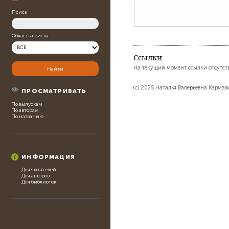
Поиск
Область поиска
Ссылки
На текущий момент ссылки отсутст
(c) 2025 Наталья Валерьевна Карма
ПРОСМАТРИВАТЬ
По выпускам
По авторам
По названию
ИНФОРМАЦИЯ
Для читателей
Для авторов
Для библиотек