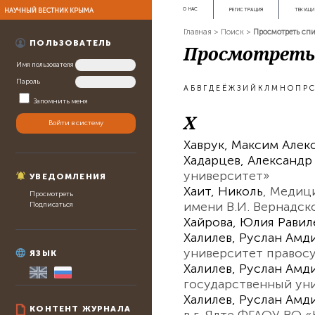
НАУЧНЫЙ ВЕСТНИК КРЫМА
О НАС
РЕГИСТРАЦИЯ
ТЕКУЩИ
Главная
>
Поиск
>
Просмотреть спи
ПОЛЬЗОВАТЕЛЬ
Просмотреть 
Имя пользователя
Пароль
А
Б
В
Г
Д
Е
Ё
Ж
З
И
Й
К
Л
М
Н
О
П
Р
С
Запомнить меня
Х
Хаврук, Максим Алек
Хадарцев, Александр
университет»
УВЕДОМЛЕНИЯ
Хаит, Николь
, Медиц
Просмотреть
имени В.И. Вернадск
Подписаться
Хайрова, Юлия Равил
Халилев, Руслан Амд
университет правос
ЯЗЫК
Халилев, Руслан Амд
государственный ун
Халилев, Руслан Амд
КОНТЕНТ ЖУРНАЛА
в г. Ялте ФГАОУ ВО 