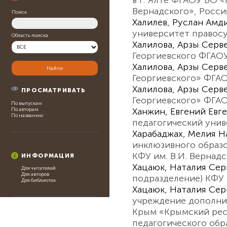
Вернадского», Росси
Поиск
Халилев, Руслан Амд
университет правос
Область поиска
Халилова, Арзы Серв
Георгиевского ФГАОУ
Халилова, Арзы Серв
Георгиевского» ФГАО
Халилова, Арзы Серв
ПРОСМАТРИВАТЬ
Георгиевского» ФГАО
По выпускам
Ханжин, Евгений Евг
По авторам
По названию
педагогический уни
Харабаджах, Мелия 
инклюзивного образо
КФУ им. В.И. Вернадск
ИНФОРМАЦИЯ
Хацаюк, Наталия Сер
Для читателей
Для авторов
подразделение) КФУ 
Для библиотек
Хацаюк, Наталия Сер
учреждение дополни
Крым «Крымский рес
педагогического обр