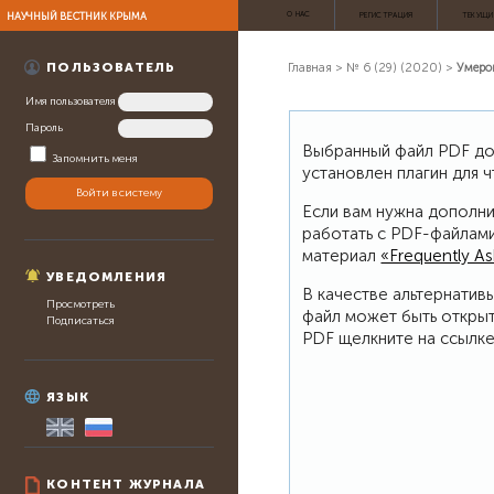
НАУЧНЫЙ ВЕСТНИК КРЫМА
О НАС
РЕГИСТРАЦИЯ
ТЕКУЩИ
ПОЛЬЗОВАТЕЛЬ
Главная
>
№ 6 (29) (2020)
>
Умеро
Имя пользователя
Пароль
Выбранный файл PDF дол
Запомнить меня
установлен плагин для 
Если вам нужна дополни
работать с PDF-файлами
материал
«Frequently A
УВЕДОМЛЕНИЯ
В качестве альтернатив
Просмотреть
файл может быть откры
Подписаться
PDF щелкните на ссылке
ЯЗЫК
КОНТЕНТ ЖУРНАЛА