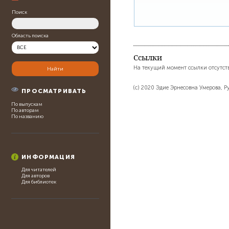
Поиск
Область поиска
Ссылки
На текущий момент ссылки отсутст
(c) 2020 Эдие Эрнесовна Умерова, 
ПРОСМАТРИВАТЬ
По выпускам
По авторам
По названию
ИНФОРМАЦИЯ
Для читателей
Для авторов
Для библиотек