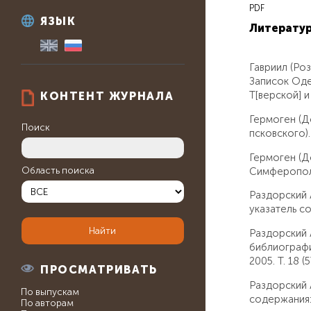
PDF
ЯЗЫК
Литерату
Гавриил (Ро
Записок Одес
Т[верской] и 
КОНТЕНТ ЖУРНАЛА
Гермоген (Д
Поиск
псковского). 
Гермоген (Д
Область поиска
Симферопольск
Раздорский 
указатель со
Раздорский 
библиографи
2005. Т. 18 (
ПРОСМАТРИВАТЬ
Раздорский 
По выпускам
содержания: 
По авторам