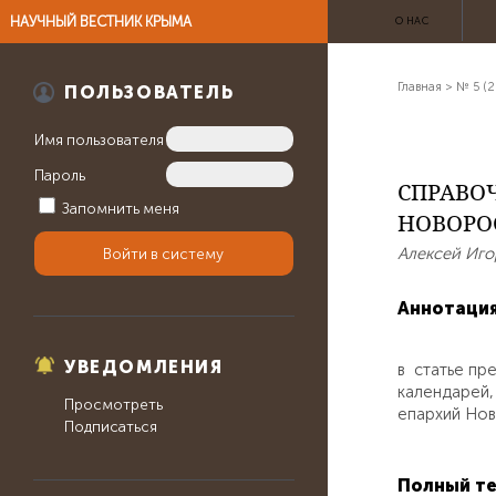
НАУЧНЫЙ ВЕСТНИК КРЫМА
О НАС
Главная
>
№ 5 (2
ПОЛЬЗОВАТЕЛЬ
Имя пользователя
Пароль
СПРАВО
Запомнить меня
НОВОРОС
Алексей Иго
Аннотаци
УВЕДОМЛЕНИЯ
в статье пр
календарей,
Просмотреть
епархий Нов
Подписаться
Полный те