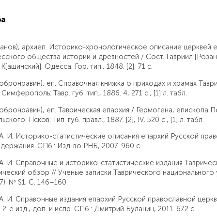
ра
занов), архиеп. Историко-хронологическое описание церквей е
ского общества истории и древностей / Сост. Гавриил [Розанов
К[ашинский]. Одесса: Гор. тип., 1848. [2], 71 с.
обронравин), еп. Справочная книжка о приходах и храмах Таври
Симферополь: Тавр. губ. тип., 1886. 4, 271 с.; [1] л. табл.
обронравин), еп. Таврическая епархия / Гермогена, епископа 
ого. Псков: Тип. губ. правл., 1887. [2], IV, 520 с., [1] л. табл.
А. И. Историко-статистические описания епархий Русской прав
держания. СПб.: Изд-во РНБ, 2007. 960 с.
А. И. Справочные и историко-статистические издания Таврическ
ческий обзор // Ученые записки Таврического национального ун
57). № S1. С. 146–160.
А. И. Справочные издания епархий Русской православной церкви
2-е изд., доп. и испр. СПб.: Дмитрий Буланин, 2011. 672 с.