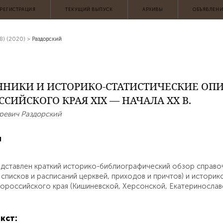
АРХИВЫ
ОБЪЯВЛЕН
РЕГИСТРАЦИЯ
ТЕКУЩИЙ ВЫПУСК
8) (2020)
>
Раздорский
ЧНИКИ И ИСТОРИКО-СТАТИСТИЧЕСКИЕ ОП
СИЙСКОГО КРАЯ XIX — НАЧАЛА XX В.
ревич Раздорский
я
едставлен краткий историко-библиографический обзор справоч
 списков и расписаний церквей, приходов и причтов) и истори
ороссийского края (Кишиневской, Херсонской, Екатеринославско
кст: