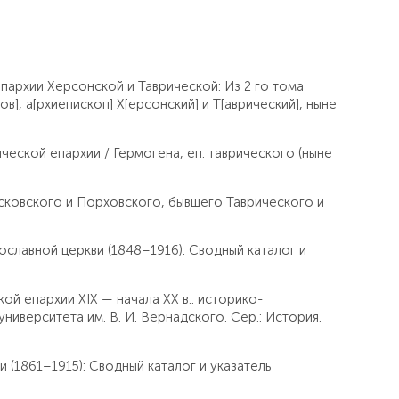
пархии Херсонской и Таврической: Из 2 го тома
], а[рхиепископ] Х[ерсонский] и Т[аврический], ныне
ческой епархии / Гермогена, еп. таврического (ныне
Псковского и Порховского, бывшего Таврического и
ославной церкви (1848–1916): Сводный каталог и
ой епархии XIX — начала XX в.: историко-
иверситета им. В. И. Вернадского. Сер.: История.
 (1861–1915): Сводный каталог и указатель