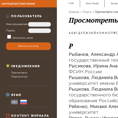
НАУЧНЫЙ ВЕСТНИК КРЫМА
О НАС
РЕГИСТРАЦИЯ
ТЕКУЩИ
Главная
>
Поиск
>
Просмотреть спи
ПОЛЬЗОВАТЕЛЬ
Просмотреть 
Имя пользователя
Пароль
А
Б
В
Г
Д
Е
Ё
Ж
З
И
Й
К
Л
М
Н
О
П
Р
С
Запомнить меня
Р
Рыбанов, Александр 
государственный те
Рысикова, Ирина Ана
УВЕДОМЛЕНИЯ
ФСИН России
Просмотреть
Рышкова, Людмила В
Подписаться
университет имени В
Рышкова, Людмила В
государственного б
ЯЗЫК
образования Россий
Рябенко, Михаил Але
университет
КОНТЕНТ ЖУРНАЛА
Ряпов, Руслан Игоре