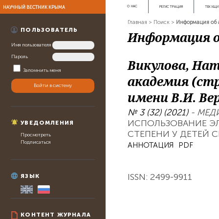
НАУЧНЫЙ ВЕСТНИК КРЫМА
О НАС
РЕГИСТРАЦИЯ
ТЕКУЩИ
Главная
>
Поиск
>
Информация об 
ПОЛЬЗОВАТЕЛЬ
Информация о
Имя пользователя
Пароль
Викулова, Нат
Запомнить меня
академия (ст
имени В.И. Ве
№ 3 (32) (2021)
- МЕД
ИСПОЛЬЗОВАНИЕ ЭЛ
УВЕДОМЛЕНИЯ
СТЕПЕНИ У ДЕТЕЙ 
Просмотреть
Подписаться
АННОТАЦИЯ
PDF
ISSN: 2499-9911
ЯЗЫК
КОНТЕНТ ЖУРНАЛА