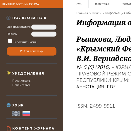
НАУЧНЫЙ ВЕСТНИК КРЫМА
О НАС
РЕГИСТРАЦИЯ
ТЕКУЩИ
Главная
>
Поиск
>
Информация об 
ПОЛЬЗОВАТЕЛЬ
Информация о
Имя пользователя
Пароль
Рышкова, Люд
Запомнить меня
«Крымский Фе
В.И. Вернадско
№ 5 (5) (2016)
- ЮРИД
ПРАВОВОЙ РЕЖИМ 
УВЕДОМЛЕНИЯ
РЕСПУБЛИКИ КРЫМ
Просмотреть
Подписаться
АННОТАЦИЯ
PDF
ISSN: 2499-9911
ЯЗЫК
КОНТЕНТ ЖУРНАЛА