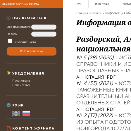
НАУЧНЫЙ ВЕСТНИК КРЫМА
О НАС
РЕГИСТРАЦИЯ
ТЕКУЩИ
Главная
>
Поиск
>
Информация об 
ПОЛЬЗОВАТЕЛЬ
Информация о
Имя пользователя
Пароль
Раздорский, А
Запомнить меня
национальная
№ 5 (28) (2020)
- ИСТ
СПРАВОЧНИКИ И И
ПРАВОСЛАВНЫХ ЕПАР
УВЕДОМЛЕНИЯ
АННОТАЦИЯ
PDF
Просмотреть
№ 4 (33) (2021)
- ИСТ
Подписаться
ТАМОЖЕННЫЕ КНИГИ 
СРАВНИТЕЛЬНЫЙ А
ОТДЕЛЬНЫХ СТАТЕЙ
ЯЗЫК
АННОТАЦИЯ
PDF
№ 2 (37) (2022)
- ИСТ
ИЗ ОПЫТА ПОДГОТО
НОВГОРОДА 1677/78 
КОНТЕНТ ЖУРНАЛА